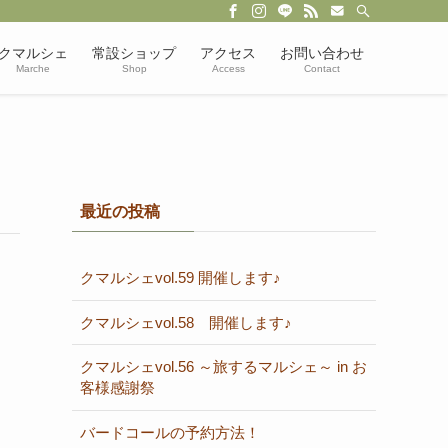
クマルシェ
常設ショップ
アクセス
お問い合わせ
Marche
Shop
Access
Contact
最近の投稿
クマルシェvol.59 開催します♪
クマルシェvol.58 開催します♪
クマルシェvol.56 ～旅するマルシェ～ in お
客様感謝祭
バードコールの予約方法！