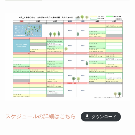
スケジュールの詳細はこちら
ダウンロード