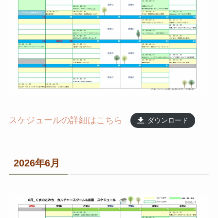
スケジュールの詳細はこちら
ダウンロード
2026年6月