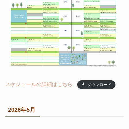
スケジュールの詳細はこちら
ダウンロード
2026年5月