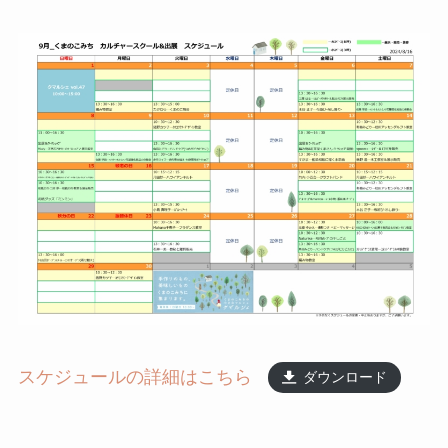
スケジュールの詳細はこちら
ダウンロード