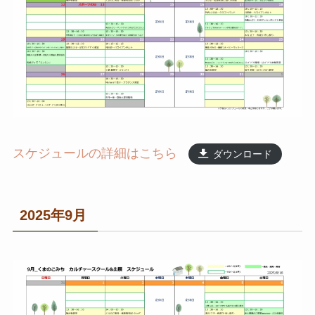
スケジュールの詳細はこちら
ダウンロード
2025年9月