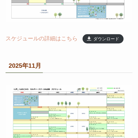
スケジュールの詳細はこちら
ダウンロード
2025年11月