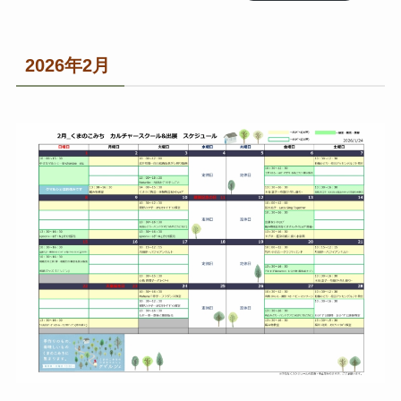
2026年2月