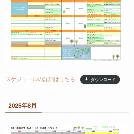
スケジュールの詳細はこちら
ダウンロード
2025年8月