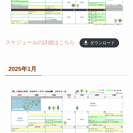
スケジュールの詳細はこちら
ダウンロード
2025年1月