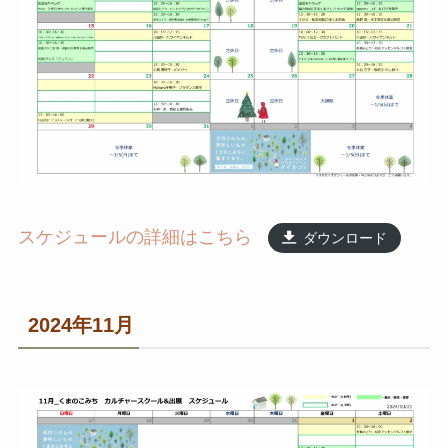
スケジュールの詳細はこちら
ダウンロード
2024年11月