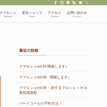
クマルシェ
常設ショップ
アクセス
お問い合わせ
Marche
Shop
Access
Contact
最近の投稿
クマルシェvol.59 開催します♪
クマルシェvol.58 開催します♪
クマルシェvol.56 ～旅するマルシェ～ in お
客様感謝祭
バードコールの予約方法！